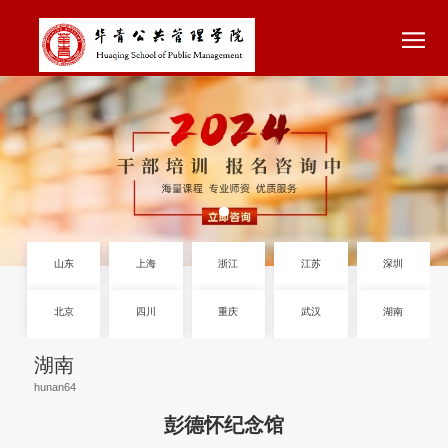
山东
上海
浙江
江苏
湖南
北京
四川
重庆
武汉
彭德怀纪念馆
hunan64