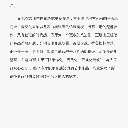
彭德怀纪念馆位于湖南省湘潭乌石镇彭德怀故居对面的200
的卧虎山上，依山而建，与彭德怀故居遥相呼应，占地面积8公
顷。
纪念馆采用中国传统式庭院布局，富有浓厚地方色彩的马头
门廊、青灰瓦屋顶以及灰白墙镶着的仿宋窗棂，既有古老的楚湘
韵，又有较强的时代感。序厅为一个宽敞的八边形，正墙由三组
红色高浮雕组成，分别表现血战罗霄、百团大战、抗美援朝主题
正中是一座半身圆雕，塑造了解放战争时期的彭德怀。两侧是两
壁画，主题为“致力于军队革命化、现代化、正规化建设”、“与人
群众心连心”。整个序厅以极富感染力的艺术作品，高度浓缩了彭
德怀史诗般的英雄业绩和伟大的人格魅力。