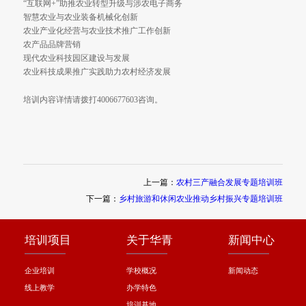
国际现代农业发展趋势与中国农业现代化
主导产业和特色产业的培育与发展
高素质农民培育和发展
大数据赋能农业产业结构调整
“互联网+”助推农业转型升级与涉农电子商务
智慧农业与农业装备机械化创新
农业产业化经营与农业技术推广工作创新
农产品品牌营销
现代农业科技园区建设与发展
农业科技成果推广实践助力农村经济发展
培训内容详情请拨打4006677603咨询。
上一篇：
农村三产融合发展专题培训班
下一篇：
乡村旅游和休闲农业推动乡村振兴专题培训班
培训项目
关于华青
新闻中心