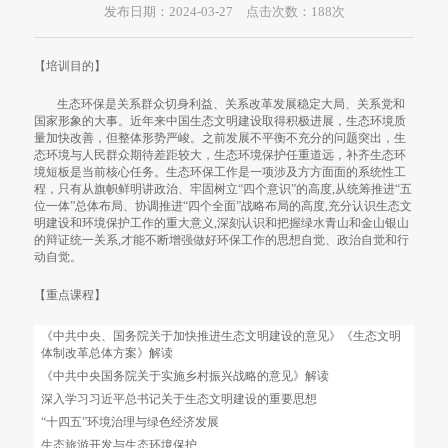
发布日期：2024-03-27 点击次数：
188
次
【培训目的】
生态环保是关系群众切身利益、关系改革发展稳定大局、关系党
国家形象的大事。近年来中国生态文明建设取得积极进展，生态环境
量加快改善，但整体形势严峻。之前发展不平衡不充分的问题突出，
态环境与人民群众期待差距较大，生态环境保护任重道远，补齐生态
境短板是当前核心任务。生态环保工作是一项涉及方方面面的系统性
程，只有从旗帜鲜明讲政治、牢固树立“四个意识”的高度,从统筹推进“
位一体”总体布局、协调推进“四个全面”战略布局的高度,充分认识生态
明建设和环境保护工作的重大意义,深刻认识和把握绿水青山和金山银
的辩证统一关系,才能不断增强做好环保工作的思想自觉、政治自觉和
动自觉。
【重点课程】
《中共中央、国务院关于加快推进生态文明建设的意见》《生态文明
体制改革总体方案》解读