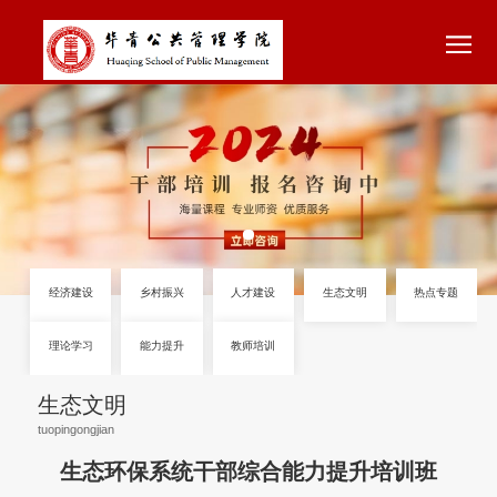
经济建设
乡村振兴
人才建设
生态文明
生态文明
理论学习
能力提升
教师培训
生态环保系统干部综合能力提升培训班
tuopingongjian