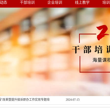
动态
干部培训
企业培训
线上教学
培训
商环境赋能现代煤化工产业高质量发展
2024-08-23
轻干部综合素质提升专题研修班在太原
2024-08-23
力提升培训班在青岛顺利举办
2024-08-19
培训班在青岛顺利举办
2024-08-08
提素质、促业务”党员干部培训班在长沙
2024-08-08
服”改革暨提升接诉即办工作实效专题培
2024-07-15
第五次全国经济普查数据开发应用暨统计系
2024-07-15
班在重庆市顺利结业
千万工程”经验专题培训班在杭州顺利结
2024-07-11
部抓党建促乡村振兴能力提升培训班在
2024-07-11