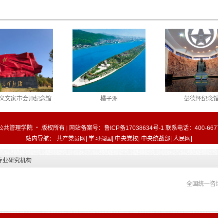
习班在厦门顺利结业
省开班
研修班顺利举
义文家市会师纪念馆
橘子洲
彭德怀纪念
公共管理学院 ・ 版权所有 | 网站备案号：
鲁ICP备17038634号-1
联系电话：400-6677
站内导航：
共产党员网
|
学习强国
|
中央党校
|
中央统战部
|
人民网
|
专业研究机构
全国统一咨