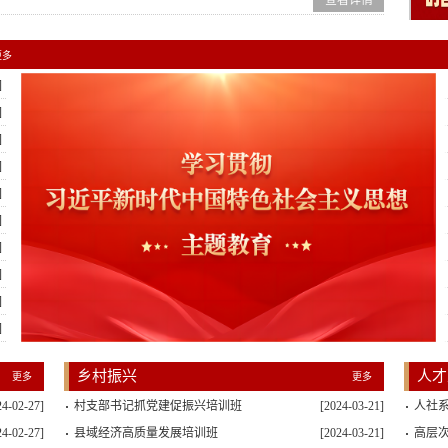
查看详情
更多
]
]
]
]
]
]
]
]
]
]
乡村振兴
人才
更多
更多
24-02-27]
村支部书记抓党建促振兴培训班
[2024-03-21]
人社系
24-02-27]
县域经济高质量发展培训班
[2024-03-21]
高层