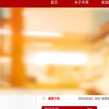
首页
关于华青
新闻
【培训动态】打造一流营
培训班在湖北省顺利举办
【培训动态】选调生和年
顺利结业
【培训动态】财务综合能
【培训动态】中青年干部
【培训动态】“强党性、
顺利结业
【培训动态】深化“放管
最新开班
训班在成都顺利举办
【培训动态】2024年
统干部履职能力提升培训
【培训动态】深入学习“
业
【培训动态】优秀驻村干