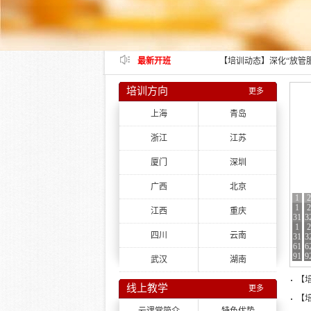
顺利结业
【培训动态】财务综合能
【培训动态】中青年干部
【培训动态】“强党性、
顺利结业
【培训动态】深化“放管
最新开班
训班在成都顺利举办
【培训动态】2024年
统干部履职能力提升培训
【培训动态】深入学习“
业
【培训动态】优秀驻村干
培训方向
更多
杭州顺利结业
【培训动态】政协委员履
上海
青岛
浙江
江苏
厦门
深圳
广西
北京
1
2
1
1
2
2
江西
重庆
31
31
3
3
1
1
1
2
2
2
四川
云南
31
31
31
3
3
3
61
61
61
6
6
6
91
91
91
9
9
9
武汉
湖南
【
线上教学
更多
【