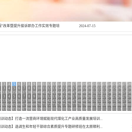
力提升培训班在青岛顺利举办
2024-08-19
培训班在青岛顺利举办
2024-08-08
提素质、促业务”党员干部培训班在长沙
2024-08-08
服”改革暨提升接诉即办工作实效专题培
2024-07-15
第五次全国经济普查数据开发应用暨统计系
2024-07-15
班在重庆市顺利结业
千万工程”经验专题培训班在杭州顺利结
2024-07-11
部抓党建促乡村振兴能力提升培训班在
2024-07-11
职能力提升专题培训班在福建顺利举办
2024-07-11
3
4
5
6
7
8
9
10
11
12
13
14
15
16
17
18
19
20
21
22
23
24
25
26
27
28
3
3
4
4
5
5
6
6
7
7
8
8
9
9
10
10
11
11
12
12
13
13
14
14
15
15
16
16
17
17
18
18
19
19
20
20
21
21
22
22
23
23
24
24
25
25
26
26
27
27
28
28
2
2
33
33
34
34
35
35
36
36
37
37
38
38
39
39
40
40
41
41
42
42
43
43
44
44
45
45
46
46
47
47
48
48
49
49
50
50
51
51
52
52
53
53
54
54
55
55
56
56
57
57
58
58
3
3
3
4
4
4
5
5
5
6
6
6
7
7
7
8
8
8
9
9
9
10
10
10
11
11
11
12
12
12
13
13
13
14
14
14
15
15
15
16
16
16
17
17
17
18
18
18
19
19
19
20
20
20
21
21
21
22
22
22
23
23
23
24
24
24
25
25
25
26
26
26
27
27
27
28
28
28
2
2
2
33
33
33
34
34
34
35
35
35
36
36
36
37
37
37
38
38
38
39
39
39
40
40
40
41
41
41
42
42
42
43
43
43
44
44
44
45
45
45
46
46
46
47
47
47
48
48
48
49
49
49
50
50
50
51
51
51
52
52
52
53
53
53
54
54
54
55
55
55
56
56
56
57
57
57
58
58
58
2
2
2
63
63
63
64
64
64
65
65
65
66
66
66
67
67
67
68
68
68
69
69
69
70
70
70
71
71
71
72
72
72
73
73
73
74
74
74
75
75
75
76
76
76
77
77
77
78
78
78
79
79
79
80
80
80
81
81
81
82
82
82
83
83
83
84
84
84
85
85
85
86
86
86
87
87
87
88
88
88
2
2
2
93
93
93
94
94
94
95
95
95
96
96
96
97
97
97
98
98
98
99
99
99
100
100
100
101
101
101
102
102
102
103
103
103
104
104
104
105
105
105
106
106
106
107
107
107
108
108
108
109
109
109
110
110
110
111
111
111
112
112
112
113
113
113
114
114
114
115
115
115
116
116
116
117
117
117
11
11
11
培训动态】打造一流营商环境赋能现代煤化工产业高质量发展培训...
培训动态】选调生和年轻干部综合素质提升专题研修班在太原顺利...