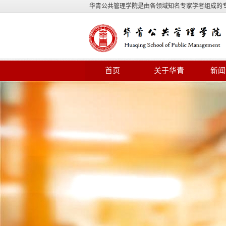
华青公共管理学院是由各领域知名专家学者组成的
首页
关于华青
新闻
【培训动态】打造一流营
培训班在湖北省顺利举办
【培训动态】选调生和年