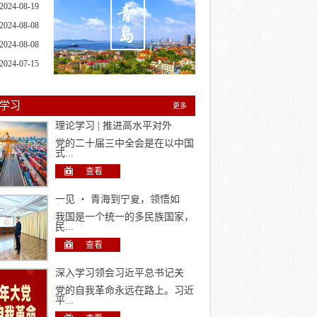
2024-08-19
2024-08-08
2024-08-08
2024-07-15
学习
更多
理论学习 | 推进高水平对外
开...
党的二十届三中全会是在以中国
式...
查看
一见 ・ 青海到宁夏，领悟如
何...
我国是一个统一的多民族国家，
民...
查看
深入学习领会习近平总书记关
于党...
党的自我革命永远在路上。习近
平...